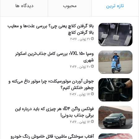
تازه ترین
محبوب
دیدگاه ها
بالا گرفتن کلاچ یعنی چی؟ بررسی علت‌ها و معایب
بالا گرفتن کلاچ
21 ژوئن , 2026
وسپا VXL 150؛ بررسی کامل جذاب‌ترین اسکوتر
شهری
20 ژوئن , 2026
جوش آوردن موتورسیکلت؛ چرا موتور داغ می‌کنه و
چطور خنکش کنیم؟
17 ژوئن , 2026
فولکس واگن ID4؛ هر چیزی که باید درباره این
برقی جذاب بدونی!
16 ژوئن , 2026
آفتاب سوختگی ماشین؛ قاتل خاموش رنگ خودرو