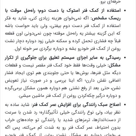
حرفه‌ای برو.
استفاده از کمک فنر استوک یا دست دوم؛ راه‌حل موقت با
ریسک مشخص:
اگه نمی‌خوای هزینه زیادی کنی، شاید به فکر
استفاده از کمک فنر دست دوم بیفتی، ولی باید حواست باشه
که این گزینه بیشتر یه راه‌حل موقته؛ چون نمی‌دونی اون قطعه
قبلاً چه فشاری تحمل کرده و ممکنه خیلی زود دوباره دچار نشت
روغن از کمک فنر خودرو بشه و دوباره برگردی سر خونه اول.
رسیدگی به سایر اجزای سیستم تعلیق برای جلوگیری از تکرار
مشکل:
خیلی وقت‌ها فقط خود کمک فنر مقصر نیست و قطعات
دیگه مثل فنرها، بوش‌ها یا حتی جلوبندی هم توی ایجاد فشار
اضافی نقش دارن؛ اگه اینا بررسی و در صورت نیاز تعویض
نشن، حتی بعد از رفع نشتی هم دوباره همون مشکل برمی‌گرده
و دوباره درگیر چکه‌کردن روغن از کمک فنر ماشین میشی.
اصلاح سبک رانندگی برای افزایش عمر کمک فنر:
شاید ساده به
نظر بیاد، ولی نوع رانندگی خیلی تأثیرگذاره؛ رد شدن با سرعت
از دست‌اندازها، ترمزهای شدید یا رانندگی تو جاده‌های خراب
بدون احتیاط، عمر کمک فنر رو به شدت کم می‌کنه، پس اگه
می‌خوای دوباره به مشکل نشت روغن از کمک فنر خودرو