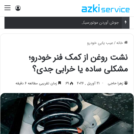
ورود
منو
جوش آوردن موتورسیکلت؛ چرا موتور داغ می‌کنه و چطور خنکش کنیم؟
خانه
/
عیب یابی خودرو
نشت روغن از کمک فنر خودرو؛
مشکلی ساده یا خرابی جدی؟
زهرا حاجی
21 آوریل , 2026
69
زمان تقریبی مطالعه 6 دقیقه