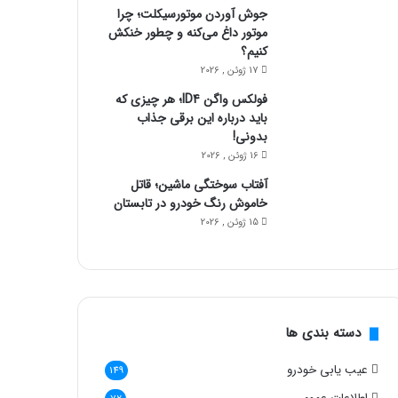
جوش آوردن موتورسیکلت؛ چرا
موتور داغ می‌کنه و چطور خنکش
کنیم؟
17 ژوئن , 2026
فولکس واگن ID4؛ هر چیزی که
باید درباره این برقی جذاب
بدونی!
16 ژوئن , 2026
آفتاب سوختگی ماشین؛ قاتل
خاموش رنگ خودرو در تابستان
15 ژوئن , 2026
دسته بندی ها
عیب یابی خودرو
149