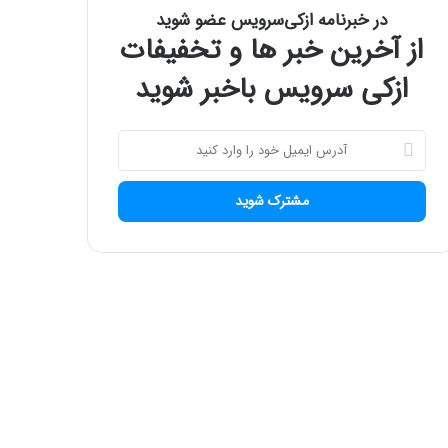
در خبرنامه ازکی‌سرویس عضو شوید
از آخرین خبر ها و تخفیفات
ازکی سرویس باخبر شوید
آ
د
ر
س
ا
ی
م
ی
ل
خ
و
د
ر
ا
و