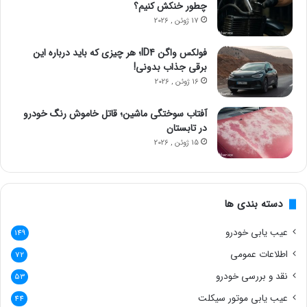
چطور خنکش کنیم؟
17 ژوئن , 2026
فولکس واگن ID4؛ هر چیزی که باید درباره این
برقی جذاب بدونی!
16 ژوئن , 2026
آفتاب سوختگی ماشین؛ قاتل خاموش رنگ خودرو
در تابستان
15 ژوئن , 2026
دسته بندی ها
عیب یابی خودرو
149
اطلاعات عمومی
72
نقد و بررسی خودرو
53
عیب یابی موتور سیکلت
44