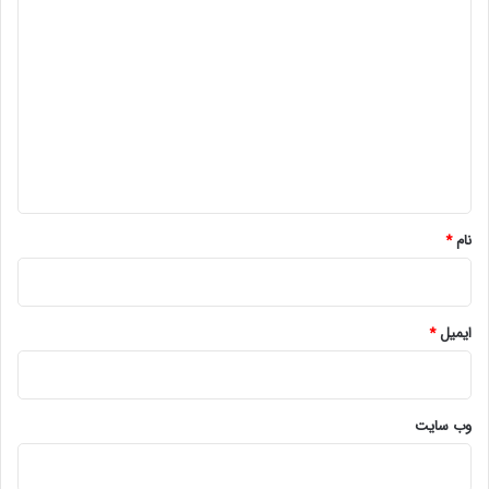
د
ی
د
گ
ا
ه
*
نام
*
ایمیل
*
وب‌ سایت