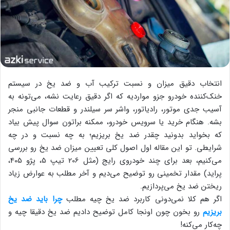
انتخاب دقیق میزان و نسبت ترکیب آب و ضد یخ در سیستم
خنک‌کننده خودرو جزو مواردیه که اگر دقیق رعایت نشه، می‌تونه به
آسیب جدی موتور، رادیاتور، واشر سر سیلندر و قطعات جانبی منجر
بشه. هنگام خرید یا سرویس خودرو، ممکنه براتون سوال پیش بیاد
که بخواید بدونید چقدر ضد یخ بریزیم؛ به چه نسبت و در چه
شرایطی. تو این مقاله اول اصول کلی تعیین میزان ضد یخ رو بررسی
می‌کنیم، بعد برای چند خودروی رایج (مثل 206 تیپ 5، پژو 405،
پراید) مقدار تخمینی رو توضیح می‌دیم و آخر مطلب به عوارض زیاد
ریختن ضد یخ می‌پردازیم.
اگر هم کلا نمی‌دونی کاربرد ضد یخ چیه مطلب
چرا باید ضد یخ
بریزیم
رو بخون چون اونجا کامل توضیح دادیم ضد یخ دقیقا چیه و
چه‌کار می‌کنه!