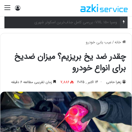
ورود
منو
جوش آوردن موتورسیکلت؛ چرا موتور داغ می‌کنه و چطور خنکش کنیم؟
خانه
/
عیب یابی خودرو
چقدر ضد یخ بریزیم؟ میزان ضدیخ
برای انواع خودرو
زهرا حاجی
14 اکتبر , 2025
7,886
زمان تقریبی مطالعه 6 دقیقه