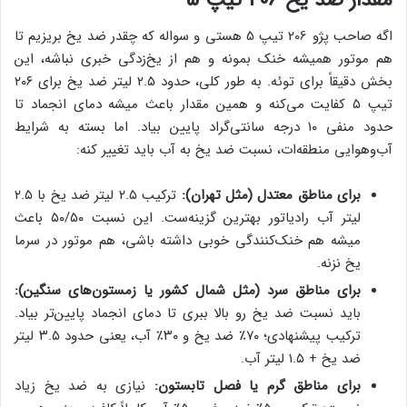
مقدار ضد یخ 206 تیپ 5
اگه صاحب پژو 206 تیپ 5 هستی و سواله که چقدر ضد یخ بریزیم تا
هم موتور همیشه خنک بمونه و هم از یخ‌زدگی خبری نباشه، این
بخش دقیقاً برای توئه. به طور کلی، حدود ۲.۵ لیتر ضد یخ برای ۲۰۶
تیپ ۵ کفایت می‌کنه و همین مقدار باعث میشه دمای انجماد تا
حدود منفی ۱۰ درجه سانتی‌گراد پایین بیاد. اما بسته به شرایط
آب‌وهوایی منطقه‌ات، نسبت ضد یخ به آب باید تغییر کنه:
برای مناطق معتدل (مثل تهران):
ترکیب ۲.۵ لیتر ضد یخ با ۲.۵
لیتر آب رادیاتور بهترین گزینه‌ست.
این نسبت ۵۰/۵۰ باعث
میشه هم خنک‌کنندگی خوبی داشته باشی، هم موتور در سرما
یخ نزنه.
برای مناطق سرد (مثل شمال کشور یا زمستون‌های سنگین):
باید نسبت ضد یخ رو بالا ببری تا دمای انجماد پایین‌تر بیاد.
ترکیب پیشنهادی؛ ۷۰٪ ضد یخ و ۳۰٪ آب،
یعنی حدود ۳.۵ لیتر
ضد یخ + ۱.۵ لیتر آب.
برای مناطق گرم یا فصل تابستون:
نیازی به ضد یخ زیاد