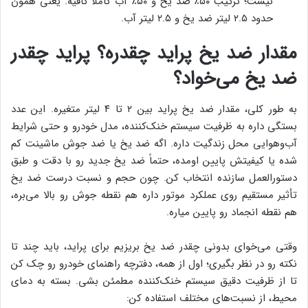
نیست؛ ترکیب ۵۰٪ ضد یخ و ۵۰٪ آب کاملاً کافیه.
یعنی همون
حدود ۲.۵ لیتر ضد یخ و ۲.۵ لیتر آب.
مقدار ضد یخ پراید چقدره؟ پراید چقدر
ضد یخ می‌خواد؟
به طور کلی، مقدار ضد یخ پراید بین ۲ تا ۴ لیتر متغیره. این عدد
بستگی داره به ظرفیت سیستم خنک‌کننده، مدل خودرو و حتی شرایط
آب‌وهوایی محل زندگیت داره. اگه ضد یخ یا ضد جوش ماشینت کم
شده یا کیفیتش پایین اومده، حتماً ضد یخ جدید رو با دقت و طبق
دستورالعمل سازنده انتخاب کن. چون حجم و نسبت درست ضد یخ
تأثیر مستقیم روی عملکرد موتور داره هم نقطه جوش رو بالا می‌بره،
هم نقطه انجماد رو پایین میاره.
وقتی می‌خوای بدونی چقدر ضد یخ بریزیم برای پراید، باید چند تا
نکته رو در نظر بگیری؛ اول از همه، دفترچه راهنمای خودرو رو چک کن
تا از ظرفیت دقیق سیستم خنک‌کننده مطمئن بشی. بسته به دمای
محیط، از نسبت‌های مختلف استفاده کن: