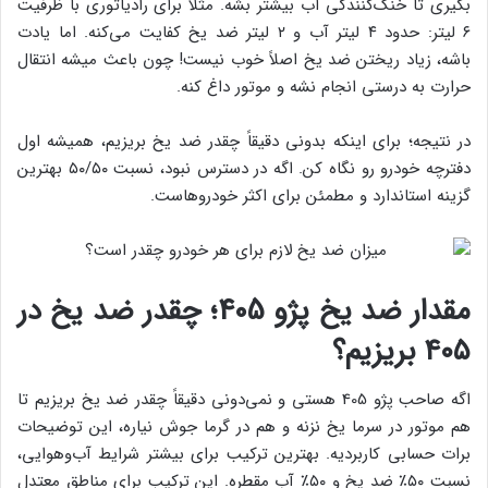
بگیری تا خنک‌کنندگی آب بیشتر بشه. مثلا برای رادیاتوری با ظرفیت
۶ لیتر: حدود ۴ لیتر آب و ۲ لیتر ضد یخ کفایت می‌کنه. اما یادت
باشه، زیاد ریختن ضد یخ اصلاً خوب نیست! چون باعث میشه انتقال
حرارت به درستی انجام نشه و موتور داغ کنه.
در نتیجه؛ برای اینکه بدونی دقیقاً چقدر ضد یخ بریزیم، همیشه اول
دفترچه خودرو رو نگاه کن. اگه در دسترس نبود، نسبت ۵۰/۵۰ بهترین
گزینه استاندارد و مطمئن برای اکثر خودروهاست.
مقدار ضد یخ پژو 405؛ چقدر ضد یخ در
۴۰۵ بریزیم؟
اگه صاحب پژو 405 هستی و نمی‌دونی دقیقاً چقدر ضد یخ بریزیم تا
هم موتور در سرما یخ نزنه و هم در گرما جوش نیاره، این توضیحات
برات حسابی کاربردیه. بهترین ترکیب برای بیشتر شرایط آب‌وهوایی،
نسبت ۵۰٪ ضد یخ و ۵۰٪ آب مقطره. این ترکیب برای مناطق معتدل