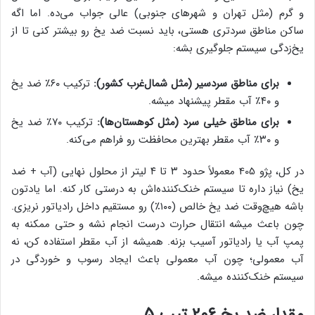
و گرم (مثل تهران و شهرهای جنوبی) عالی جواب می‌ده. اما اگه
ساکن مناطق سردتری هستی، باید نسبت ضد یخ رو بیشتر کنی تا از
یخ‌زدگی سیستم جلوگیری بشه:
برای مناطق سردسیر (مثل شمال‌غرب کشور):
ترکیب ۶۰٪ ضد یخ
و ۴۰٪ آب مقطر پیشنهاد میشه.
برای مناطق خیلی سرد (مثل کوهستان‌ها):
ترکیب ۷۰٪ ضد یخ
و ۳۰٪ آب مقطر بهترین محافظت رو فراهم می‌کنه.
در کل، پژو 405 معمولاً حدود ۳ تا ۴ لیتر از محلول نهایی (آب + ضد
یخ) نیاز داره تا سیستم خنک‌کننده‌اش به درستی کار کنه. اما یادتون
باشه هیچ‌وقت ضد یخ خالص (۱۰۰٪) رو مستقیم داخل رادیاتور نریزی.
چون باعث میشه انتقال حرارت درست انجام نشه و حتی ممکنه به
پمپ آب یا رادیاتور آسیب بزنه. همیشه از آب مقطر استفاده کن، نه
آب معمولی؛ چون آب معمولی باعث ایجاد رسوب و خوردگی در
سیستم خنک‌کننده میشه.