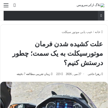
ورود
منو
خانه
/
عیب یابی موتور سیکلت
علت کشیده شدن فرمان
موتورسیکلت به یک سمت؛ چطور
درستش کنیم؟
زهرا حاجی
27 می , 2026
223
زمان تقریبی مطالعه 7 دقیقه