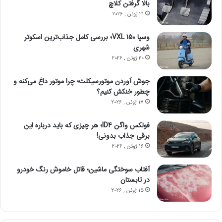
بالا گرفتن کلاچ
21 ژوئن , 2026
وسپا VXL 150؛ بررسی کامل جذاب‌ترین اسکوتر
شهری
20 ژوئن , 2026
جوش آوردن موتورسیکلت؛ چرا موتور داغ می‌کنه و
چطور خنکش کنیم؟
17 ژوئن , 2026
فولکس واگن ID4؛ هر چیزی که باید درباره این
برقی جذاب بدونی!
16 ژوئن , 2026
آفتاب سوختگی ماشین؛ قاتل خاموش رنگ خودرو
در تابستان
15 ژوئن , 2026