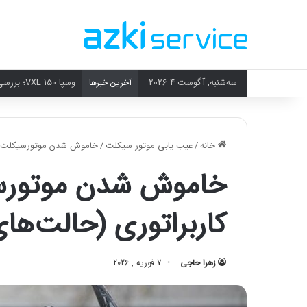
سه‌شنبه, آگوست 4 2026
وسپا VXL 150؛ بررسی کامل جذاب‌ترین اسکوتر شهری
آخرین خبرها
خانه
/
عیب یابی موتور سیکلت
/
خاموش شدن موتورسیکلت انژ
خاموش شدن موتورسی
کاربراتوری (حالت‌ها
زهرا حاجی
7 فوریه , 2026