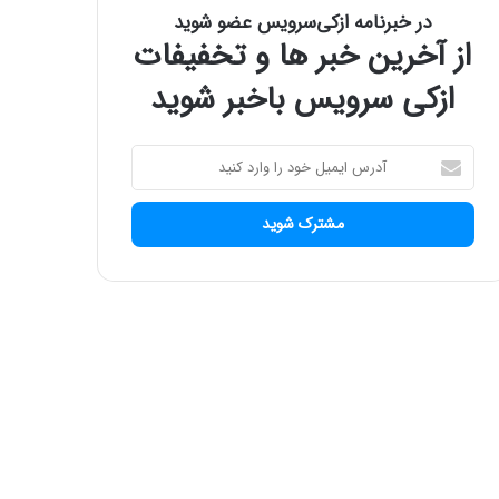
در خبرنامه ازکی‌سرویس عضو شوید
از آخرین خبر ها و تخفیفات
ازکی سرویس باخبر شوید
آ
د
ر
س
ا
ی
م
ی
ل
خ
و
د
ر
ا
و