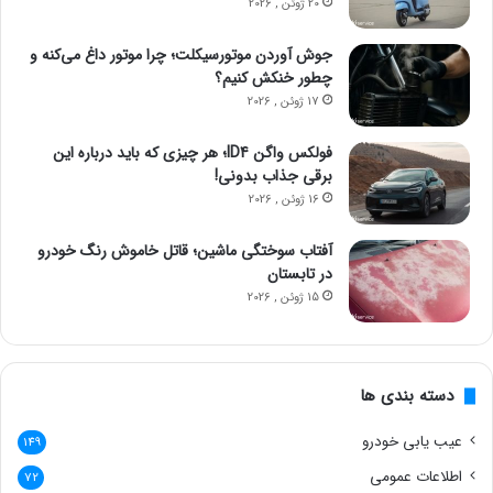
20 ژوئن , 2026
جوش آوردن موتورسیکلت؛ چرا موتور داغ می‌کنه و
چطور خنکش کنیم؟
17 ژوئن , 2026
فولکس واگن ID4؛ هر چیزی که باید درباره این
برقی جذاب بدونی!
16 ژوئن , 2026
آفتاب سوختگی ماشین؛ قاتل خاموش رنگ خودرو
در تابستان
15 ژوئن , 2026
دسته بندی ها
عیب یابی خودرو
149
اطلاعات عمومی
72