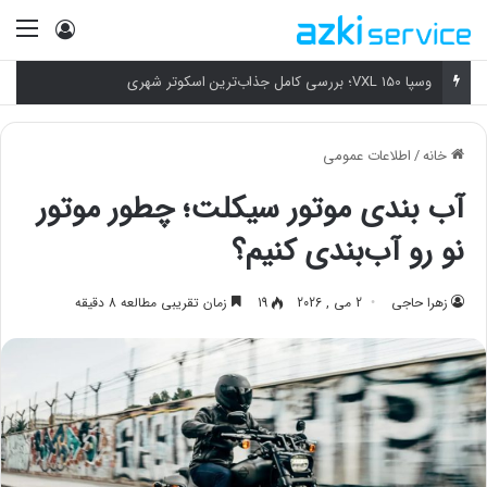
ورود
منو
وسپا VXL 150؛ بررسی کامل جذاب‌ترین اسکوتر شهری
خانه
/
اطلاعات عمومی
آب بندی موتور سیکلت؛ چطور موتور
نو رو آب‌بندی کنیم؟
زهرا حاجی
2 می , 2026
19
زمان تقریبی مطالعه 8 دقیقه