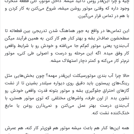
چیه و چرا این‌قدر روش تأکید میشه. داخل موتور، کلی قطعه متحرک
وجود داره که وقتی موتور روشن میشه، شروع می‌کنن به کار کردن و
با هم در تماس قرار می‌گیرن.
این تماس‌ها در واقع یه جور هماهنگ شدن تدریجی بین قطعاته تا
سطحشون صاف‌تر بشه و بهتر کنار هم کار کنن. به همین فرآیند میگن
آب‌بندی؛ یعنی موتور کم‌کم جا می‌افته و خودش رو با شرایط واقعی
کار وفق میده. اگه این مرحله رو درست و اصولی طی کنی، موتور
نرم‌تر کار می‌کنه و کمتر دچار استهلاک میشه.
حالا چرا آب بندی موتورسیکلت این‌قدر مهمه؟ چون بخش‌هایی مثل
رینگ‌های پیستون باید دقیق روی دیواره سیلندر بشینن تا از نشت
گازهای احتراق جلوگیری بشه و موتور بتونه قدرت واقعی خودش رو
نشون بده. از اون طرف، واشرهای مختلفی که توی موتور هستن، با
آب‌بندی درست بهتر عمل می‌کنن و نمی‌ذارن روغن یا مایع
خنک‌کننده نشت کنه.
همه این‌ها کنار هم باعث میشه موتور هم قوی‌تر کار کنه، هم عمرش