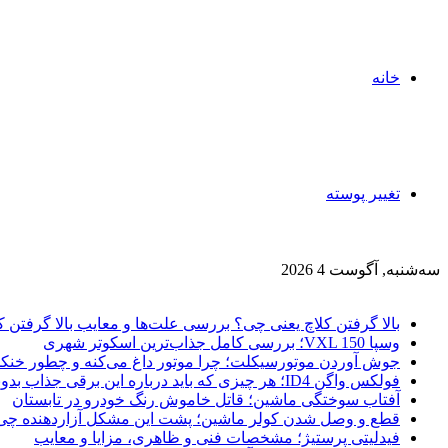
خانه
تغییر پوسته
سه‌شنبه, آگوست 4 2026
آخرین خبرها
بالا گرفتن کلاچ یعنی چی؟ بررسی علت‌ها و معایب بالا گرفتن ک
وسپا VXL 150؛ بررسی کامل جذاب‌ترین اسکوتر شهری
جوش آوردن موتورسیکلت؛ چرا موتور داغ می‌کنه و چطور خنک
فولکس واگن ID4؛ هر چیزی که باید درباره این برقی جذاب بدونی!
آفتاب سوختگی ماشین؛ قاتل خاموش رنگ خودرو در تابستان
قطع و وصل شدن کولر ماشین؛ پشت این مشکل آزاردهنده چی پ
فیدلیتی پرستیژ؛ مشخصات فنی و ظاهری، مزایا و معایب