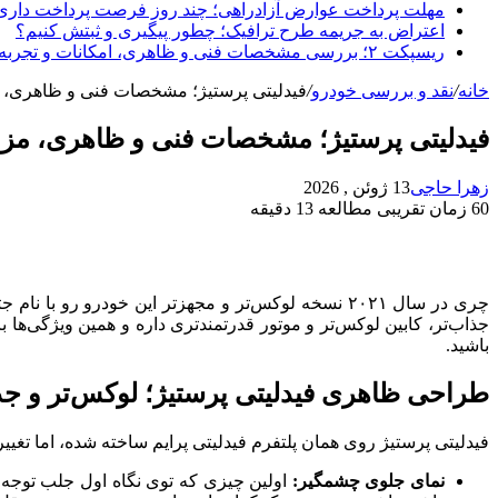
مهلت پرداخت عوارض آزادراهی؛ چند روز فرصت پرداخت داری
اعتراض به جریمه طرح ترافیک؛ چطور پیگیری و ثبتش کنیم؟
ریسپکت ۲؛ بررسی مشخصات فنی و ظاهری، امکانات و تجربه رانندگی
خانه
/
نقد و بررسی خودرو
/
فیدلیتی پرستیژ؛ مشخصات فنی و ظاهری، م
فیدلیتی پرستیژ؛ مشخصات فنی و ظاهری، مزای
زهرا حاجی
13 ژوئن , 2026
60
زمان تقریبی مطالعه 13 دقیقه
جذاب‌تر، کابین لوکس‌تر و موتور قدرتمندتری داره و همین ویژگی‌ها ب
باشید.
طراحی ظاهری فیدلیتی پرستیژ؛ لوکس‌تر و جذ
فیدلیتی پرستیژ روی همان پلتفرم فیدلیتی پرایم ساخته شده، اما تغ
نمای جلوی چشمگیر:
اولین چیزی که توی نگاه اول جلب توجه 