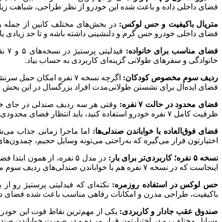
فضای داخلی داده و باعث شده این خودرو از نظر طراحی، شباهت زیادی
متریال باکیفیت و حس لوکس:
در بخش‌های مختلف کابین از جمله ر
فضای داخلی خودرو حس گرم و دلنشینی داشته باشه و تا حد زیادی یا
فضای مناسب برای خانواده:
فید
خانوادگی و سفرهای طولانی گزینه‌ای کاربردی به حساب بیاد.
ردیف سوم مخصوص کودکان:
اگرچه نسخه ۷ نفره امکان 
فضای ایده‌آل برای نشستن طولانی‌مدت افراد بزرگسال در این بخش رو
فضای محدود در حالت ۷ نفره:
ظرفیت کامل ۷ نفره خودرو استفاده کنید، باید انتظار فضای محدودی برای چمدون‌ها و وسایل همراه داشته باشید.
فضای فوق‌العاده با خواباندن صندلی‌ها:
اختیارتون قرار می‌گیره که به‌راحتی می‌تونه وسایل حجیم، چمدون‌ها
نسخه ۵ نفره؛ کاربردی‌تر برای بار:
اینجاست که در نسخه ۷ نفره هم با خواباندن صندلی‌های ردیف سوم می‌تونید تقریباً به همین میزان فضا دست پیدا کنید و از صندوق عقب کاربردی‌تری بهره ببرید.
حس لوکس در استفاده روزمره:
نکته‌ای که فیدلیتی پرستیژ رو ا
باکیفیت، طراحی مدرن و امکانات رفاهی مناسب باعث شده فضای داخل
صندوق عقب جادار و کاربردی:
یکی از مهم‌ترین نقاط قوت این خودر
وسایل مختلف رو در اختیارتون قرار می‌ده و در صورت خواباندن صندل