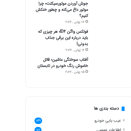
جوش آوردن موتورسیکلت؛ چرا
موتور داغ می‌کنه و چطور خنکش
کنیم؟
17 ژوئن , 2026
فولکس واگن ID4؛ هر چیزی که
باید درباره این برقی جذاب
بدونی!
16 ژوئن , 2026
آفتاب سوختگی ماشین؛ قاتل
خاموش رنگ خودرو در تابستان
15 ژوئن , 2026
دسته بندی ها
عیب یابی خودرو
149
اطلاعات عمومی
72