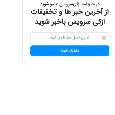
در خبرنامه ازکی‌سرویس عضو شوید
از آخرین خبر ها و تخفیفات
ازکی سرویس باخبر شوید
آ
د
ر
س
ا
ی
م
ی
ل
خ
و
د
ر
ا
و