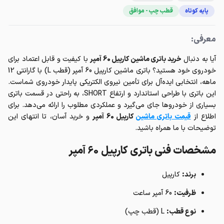
پایه کوتاه
قطب چپ - موافق
معرفی:
آیا به دنبال
خرید باتری ماشین کارپیل 60 آمپر
با کیفیت و قابل اعتماد برای
خودروی خود هستید؟ باتری ماشین کارپیل 60 آمپر (قطب L) با گارانتی 12
ماهه، انتخابی ایده‌آل برای تأمین نیروی الکتریکی پایدار خودروی شماست.
این باتری با طراحی استاندارد و ارتفاع SHORT، به راحتی در قسمت باتری
بسیاری از خودروها جای می‌گیرد و عملکردی مطلوب را ارائه می‌دهد. برای
اطلاع از
قیمت باتری ماشین
کارپیل 60 آمپر
و خرید آسان، تا انتهای این
توضیحات با ما همراه باشید.
مشخصات فنی باتری کارپیل 60 آمپر
برند:
کارپیل
ظرفیت:
60 آمپر ساعت
نوع قطب:
L (قطب چپ)