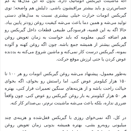
اگه ماشینت گیربکس اتوماتیک داره، بدون که این مدل‌ها یه کم
حساس‌ترن و باید بیشتر مراقبشون باشی. دلیلش هم واضحه؛ توی
گیربکس اتومات حرارت خیلی بیشتری نسبت به مدل‌های دستی
تولید می‌شه و همین دما باعث می‌شه کیفیت روغن زودتر پایین بیاد.
حالا اگه به این قضیه، فرسودگی طبیعی قطعات داخل گیربکس رو
هم اضافه کنیم، معلومه که باید حواست به زمان تعویض روغن
گیربکس بیشتر از همیشه جمع باشه. چون اگه روغن کهنه و آلوده
بمونه، گیربکس درست کار نمی‌کنه و ماشین شروع می‌کنه به بددنده
عوض کردن یا حتی لرزش موقع حرکت.
به‌طور معمول، پیشنهاد می‌شه روغن گیربکس اتومات رو هر ۱۰۰ تا
۱۵۰ هزار کیلومتر عوض کنی. اما راستش رو بخوای، اگه بخوای
خیالت راحت باشه و از هزینه‌های سنگین تعمیرات فرار کنی، بهتره
هر ۵۰ هزار کیلومتر یه بار روغن گیربکس رو عوض کنی. چون واقعاً
ضرری نداره، بلکه باعث می‌شه ماشینت نرم‌تر، بی‌صدا‌تر کار کنه.
در کل، اگه نمی‌خوای روزی با گیربکس قفل‌شده و هزینه‌ی چند
میلیونی روبه‌رو بشی، بهتره همیشه بدونی زمان تعویض روغن