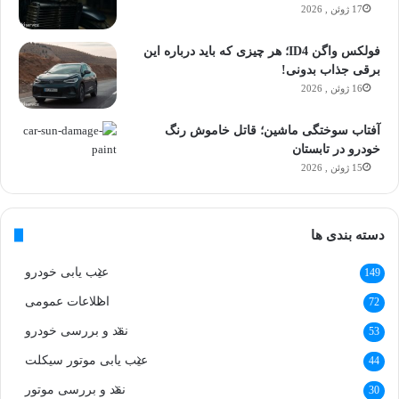
17 ژوئن , 2026
فولکس واگن ID4؛ هر چیزی که باید درباره این
برقی جذاب بدونی!
16 ژوئن , 2026
آفتاب سوختگی ماشین؛ قاتل خاموش رنگ
خودرو در تابستان
15 ژوئن , 2026
دسته بندی ها
عیب یابی خودرو
149
اطلاعات عمومی
72
نقد و بررسی خودرو
53
عیب یابی موتور سیکلت
44
نقد و بررسی موتور
30