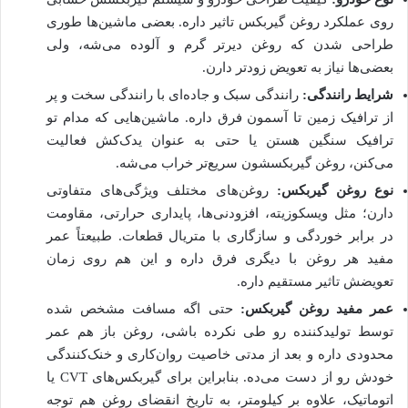
روی عملکرد روغن گیربکس تاثیر داره. بعضی ماشین‌ها طوری
طراحی شدن که روغن دیرتر گرم و آلوده می‌شه، ولی
بعضی‌ها نیاز به تعویض زودتر دارن.
شرایط رانندگی:
رانندگی سبک و جاده‌ای با رانندگی سخت و پر
از ترافیک زمین تا آسمون فرق داره. ماشین‌هایی که مدام تو
ترافیک سنگین هستن یا حتی به عنوان یدک‌کش فعالیت
می‌کنن، روغن گیربکسشون سریع‌تر خراب می‌شه.
نوع روغن گیربکس:
روغن‌های مختلف ویژگی‌های متفاوتی
دارن؛ مثل ویسکوزیته، افزودنی‌ها، پایداری حرارتی، مقاومت
در برابر خوردگی و سازگاری با متریال قطعات. طبیعتاً عمر
مفید هر روغن با دیگری فرق داره و این هم روی زمان
تعویضش تاثیر مستقیم داره.
عمر مفید روغن گیربکس:
حتی اگه مسافت مشخص شده
توسط تولیدکننده رو طی نکرده باشی، روغن باز هم عمر
محدودی داره و بعد از مدتی خاصیت روان‌کاری و خنک‌کنندگی
خودش رو از دست می‌ده. بنابراین برای گیربکس‌های CVT یا
اتوماتیک، علاوه بر کیلومتر، به تاریخ انقضای روغن هم توجه