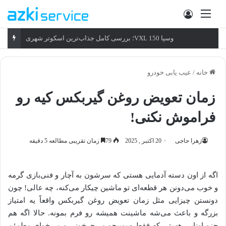
منو
ورود
وسپا VXL 150؛ بررسی کامل جذاب‌ترین اسکوتر شهری
خانه
/
عیب یابی خودرو
زمان تعویض روغن گیربکس کیه رو
فراموش نکنی!
زهرا حاجی
20 اکتبر , 2025
79
زمان تقریبی مطالعه 5 دقیقه
اگه از اون دسته آدمایی هستی که سرشون به آچار و فنی‌بازی گرمه
و خوب می‌دونن هر قطعه‌ای تو ماشین چیکار می‌کنه، چه عالی! چون
دونستن چیزایی مثل زمان تعویض روغن گیربکس واقعاً یه امتیاز
بزرگه و باعث می‌شه ماشینت همیشه رو فرم بمونه. حالا اگه هم
جزو اونایی هستی که فقط سوییچو می‌چرخونی و می‌خوای مطمئن