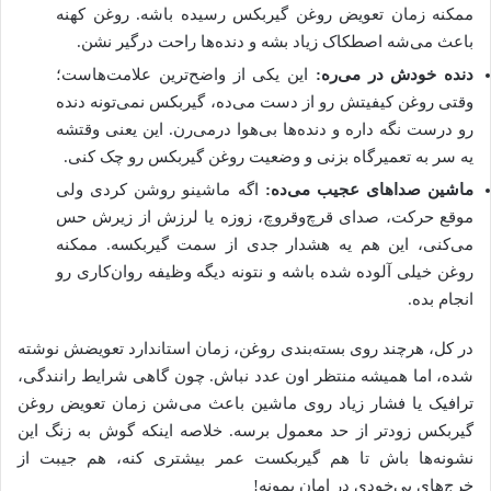
ممکنه زمان تعویض روغن گیربکس رسیده باشه. روغن کهنه
باعث می‌شه اصطکاک زیاد بشه و دنده‌ها راحت درگیر نشن.
دنده خودش در می‌ره:
این یکی از واضح‌ترین علامت‌هاست؛
وقتی روغن کیفیتش رو از دست می‌ده، گیربکس نمی‌تونه دنده
رو درست نگه داره و دنده‌ها بی‌هوا درمی‌رن. این یعنی وقتشه
یه سر به تعمیرگاه بزنی و وضعیت روغن گیربکس رو چک کنی.
ماشین صداهای عجیب می‌ده:
اگه ماشینو روشن کردی ولی
موقع حرکت، صدای قرچ‌وقروچ، زوزه یا لرزش از زیرش حس
می‌کنی، این هم یه هشدار جدی از سمت گیربکسه. ممکنه
روغن خیلی آلوده شده باشه و نتونه دیگه وظیفه روان‌کاری رو
انجام بده.
در کل، هرچند روی بسته‌بندی روغن، زمان استاندارد تعویضش نوشته
شده، اما همیشه منتظر اون عدد نباش. چون گاهی شرایط رانندگی،
ترافیک یا فشار زیاد روی ماشین باعث می‌شن زمان تعویض روغن
گیربکس زودتر از حد معمول برسه. خلاصه اینکه گوش به زنگ این
نشونه‌ها باش تا هم گیربکست عمر بیشتری کنه، هم جیبت از
خرج‌های بی‌خودی در امان بمونه!