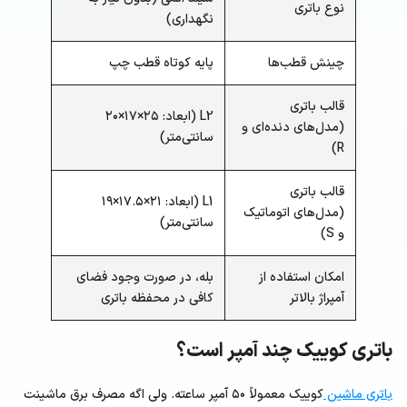
نوع باتری
نگهداری)
چینش قطب‌ها
پایه کوتاه قطب چپ
قالب باتری
L2 (ابعاد: ۲۵×۱۷×۲۰
(مدل‌های دنده‌ای و
سانتی‌متر)
R)
قالب باتری
L1 (ابعاد: ۲۱×۱۷.۵×۱۹
(مدل‌های اتوماتیک
سانتی‌متر)
و S)
امکان استفاده از
بله، در صورت وجود فضای
آمپراژ بالاتر
کافی در محفظه باتری
باتری کوییک چند آمپر است؟
باتری ماشین
کوییک معمولاً ۵۰ آمپر ساعته. ولی اگه مصرف برق ماشینت