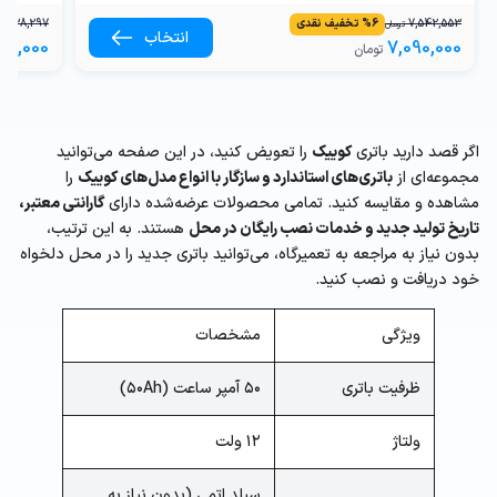
7,542,553
6
%
تخفیف نقدی
8,138,297
تومان
انتخاب
50,000
7,090,000
تومان
اگر قصد دارید باتری
کوییک
را تعویض کنید، در این صفحه می‌توانید
مجموعه‌ای از
باتری‌های استاندارد و سازگار با انواع مدل‌های کوییک
را
مشاهده و مقایسه کنید. تمامی محصولات عرضه‌شده دارای
گارانتی معتبر،
تاریخ تولید جدید و خدمات نصب رایگان در محل
هستند. به این ترتیب،
بدون نیاز به مراجعه به تعمیرگاه، می‌توانید باتری جدید را در محل دلخواه
خود دریافت و نصب کنید.
ویژگی
مشخصات
ظرفیت باتری
۵۰ آمپر ساعت (۵۰Ah)
ولتاژ
۱۲ ولت
سیلد اتمی (بدون نیاز به