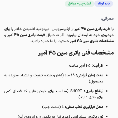
پایه کوتاه
قطب چپ - موافق
معرفی:
با
خرید باتری سین 45 آمپر
از ازکی‌سرویس، می‌توانید اطمینان خاطر را برای
خودروی خود به ارمغان بیاورید. اگر به دنبال
قیمت باتری سین 45 آمپر
و
مشخصات باتری سین 45 آمپر
هستید، با ما همراه باشید.
مشخصات فنی باتری سین 45 آمپر
ظرفیت:
45 آمپر ساعت
مدت زمان گارانتی:
18 ماه (نشان‌دهنده کیفیت و اعتماد سازنده به
محصول)
ارتفاع باتری:
SHORT (مناسب برای خودروهایی که فضای کمی
برای باتری دارند)
محل قرارگیری قطب منفی:
L (سمت چپ)
نوع باتری:
سیلد اتمی (عدم نیاز به نگهداری و افزودن آب)