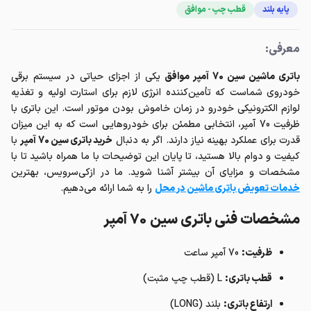
پایه بلند
قطب چپ - موافق
معرفی:
باتری ماشین سین 70 آمپر موافق
یکی از اجزای حیاتی در سیستم برقی
خودروی شماست که تأمین‌کننده انرژی لازم برای استارت اولیه و تغذیه
لوازم الکترونیکی خودرو در زمان خاموش بودن موتور است. این باتری با
ظرفیت 70 آمپر، انتخابی مطمئن برای خودروهایی است که به این میزان
قدرت برای عملکرد بهینه نیاز دارند. اگر به دنبال
خرید باتری سین 70 آمپر
با
کیفیت و دوام بالا هستید، تا پایان این توضیحات با ما همراه باشید تا با
مشخصات و مزایای آن بیشتر آشنا شوید. ما در ازکی‌سرویس، بهترین
خدمات تعویض باتری ماشین در محل
را به شما ارائه می‌دهیم.
مشخصات فنی باتری سین 70 آمپر
ظرفیت:
70 آمپر ساعت
قطب باتری:
L (قطب چپ مثبت)
ارتفاع باتری:
بلند (LONG)