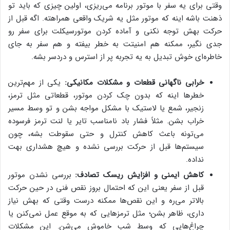
وقتی برای یه سفر با موتور برنامه می‌ریزی، اولین چیزی که باید تو
ذهنت باشه اینه که موتور مثل یه شریک واقعی همراهته. اگه قبل از
حرکت بهش توجه نکنی و آماده کردن موتورسیکلت برای سفر رو
جدی نگیر، ممکنه هم امنیتت به خطر بیفته و هم سفر به جای
خاطره‌ای خوش تبدیل به یه تجربه پر از استرس و دردسر بشه.
خرابی ناگهانی قطعات و مشکلات مکانیکی:
یکی از مهم‌ترین
خطرها اینه که بدون چک کردن موتور، قطعاتی مثل ترمز،
زنجیر، شمع یا لاستیک با مشکل مواجه بشن و تو وسط مسیر
خراب بشن. مثلاً فشار باد نامناسب تایر یا لنت ترمز فرسوده
می‌تونه باعث کاهش کنترل و حتی سقوطت بشه، چون
سیستم‌ها قبل از حرکت بررسی نشده و هیچ هشداری بهت
نداده.
کاهش ایمنی و افزایش ریسک تصادف:
بررسی نشدن موتور
قبل از سفر یعنی این که احتمال بروز نقص فنی در حین حرکت
بالاتر می‌ره و این نقص‌ها ممکنه درست وقتی که بهش نیاز
داری، ظاهر بشن؛ مثل ترمزهایی که به موقع عمل نمی‌کنن یا
چراغ‌هایی که وسط شب خاموش می‌شن. این مشکلات