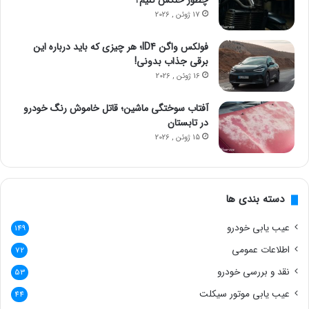
چطور خنکش کنیم؟
17 ژوئن , 2026
فولکس واگن ID4؛ هر چیزی که باید درباره این
برقی جذاب بدونی!
16 ژوئن , 2026
آفتاب سوختگی ماشین؛ قاتل خاموش رنگ خودرو
در تابستان
15 ژوئن , 2026
دسته بندی ها
عیب یابی خودرو
149
اطلاعات عمومی
72
نقد و بررسی خودرو
53
عیب یابی موتور سیکلت
44