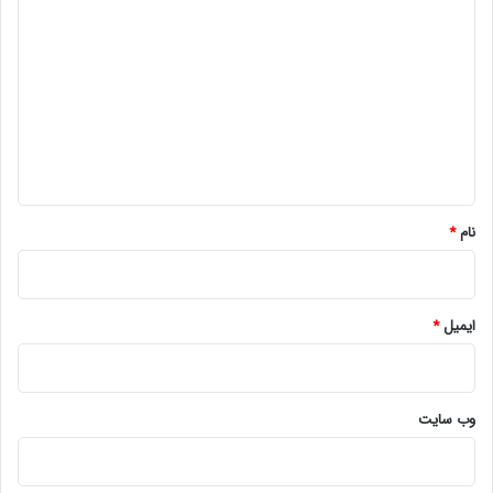
ی
د
گ
ا
ه
*
نام
*
ایمیل
*
وب‌ سایت