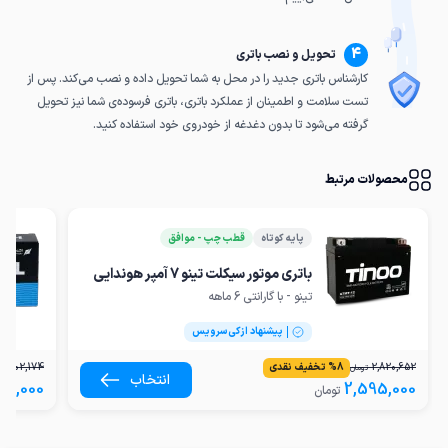
4
تحویل و نصب باتری
کارشناس باتری جدید را در محل به شما تحویل داده و نصب می‌کند. پس از
تست سلامت و اطمینان از عملکرد باتری، باتری فرسوده‌ی شما نیز تحویل
گرفته می‌شود تا بدون دغدغه از خودروی خود استفاده کنید.
محصولات مرتبط
پایه کوتاه
قطب چپ - موافق
باتری موتور سیکلت تینو 7 آمپر هوندایی
تینو - با گارانتی 6 ماهه
پیشنهاد ازکی‌سرویس
2,820,652
8
%
تخفیف نقدی
2,902,174
تومان
انتخاب
70,000
2,595,000
تومان